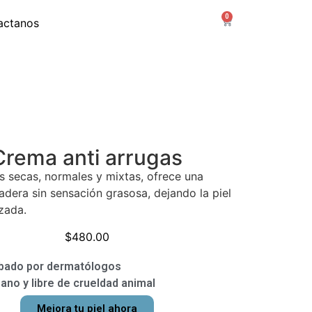
0
actanos
Crema anti arrugas
es secas, normales y mixtas, ofrece una
adera sin sensación grasosa, dejando la piel
izada.
$
480.00
bado por dermatólogos
ano y libre de crueldad animal
Mejora tu piel ahora