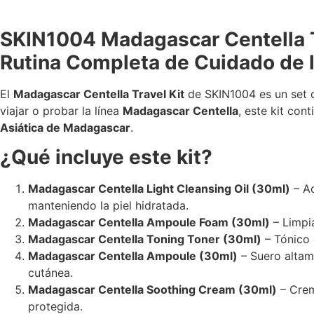
SKIN1004 Madagascar Centella Tra
Rutina Completa de Cuidado de l
El
Madagascar Centella Travel Kit
de SKIN1004 es un set d
viajar o probar la línea
Madagascar Centella
, este kit con
Asiática de Madagascar
.
¿Qué incluye este kit?
Madagascar Centella Light Cleansing Oil (30ml)
– Ac
manteniendo la piel hidratada.
Madagascar Centella Ampoule Foam (30ml)
– Limpi
Madagascar Centella Toning Toner (30ml)
– Tónico 
Madagascar Centella Ampoule (30ml)
– Suero altame
cutánea.
Madagascar Centella Soothing Cream (30ml)
– Crema
protegida.