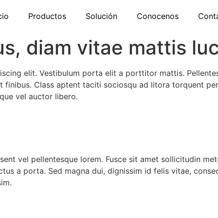
cio
Productos
Solución
Conocenos
Cont
s, diam vitae mattis lu
cing elit. Vestibulum porta elit a porttitor mattis. Pellente
t finibus. Class aptent taciti sociosqu ad litora torquent p
que vel auctor libero.
sent vel pellentesque lorem. Fusce sit amet sollicitudin me
 lectus a porta. Sed magna dui, dignissim id felis vitae, con
sim.